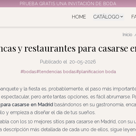
PRUEBA GRATIS UNA INVITACIÓN DE BODA
HOME
CATÁLOGO
F
Inicio
incas y restaurantes para casarse 
Publicado el
20-05-2026
#
bodas
#
tendencias bodas
#
planificacion boda
 banquete y la fiesta es, probablemente, el paso más important
espectacular, pero ante tantas opciones, es fácil abrumarse. P
s para casarse en Madrid
basándonos en su gastronomía, encant
lo y empieza a diseñar el día de tus sueños.
bla con los 10 mejores sitios para casarse en Madrid, con su 
na descripción más detallada de cada uno de ellos, sigue leyend