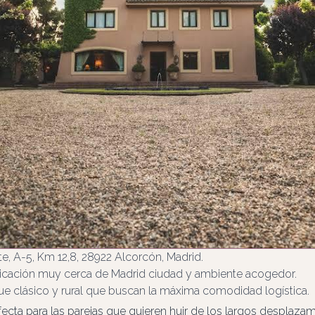
e, A-5, Km 12,8, 28922 Alcorcón, Madrid.
icación muy cerca de Madrid ciudad y ambiente acogedor.
 clásico y rural que buscan la máxima comodidad logística.
rfecta para las parejas que quieren huir de los largos desplaza