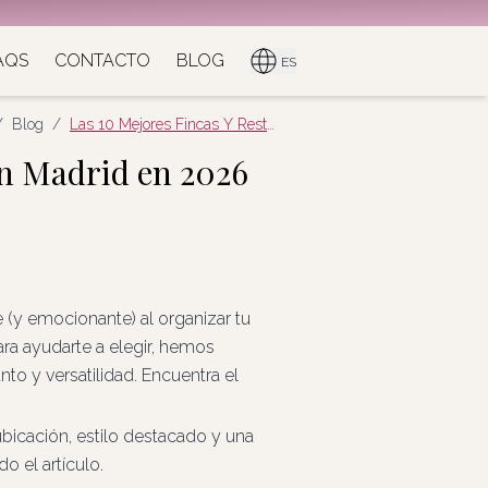
AQS
CONTACTO
BLOG
ES
/
Blog
/
Las 10 Mejores Fincas Y Restaurantes Para Casarse En Madrid En 2026
en Madrid en 2026
e (y emocionante) al organizar tu
ara ayudarte a elegir, hemos
o y versatilidad. Encuentra el
ubicación, estilo destacado y una
o el artículo.