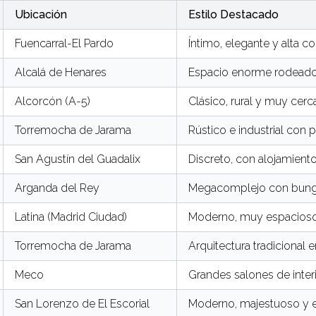
Ubicación
Estilo Destacado
Fuencarral-El Pardo
Íntimo, elegante y alta co
Alcalá de Henares
Espacio enorme rodeado
Alcorcón (A-5)
Clásico, rural y muy cerc
Torremocha de Jarama
Rústico e industrial con 
San Agustín del Guadalix
Discreto, con alojamient
Arganda del Rey
Megacomplejo con bunga
Latina (Madrid Ciudad)
Moderno, muy espacioso y 
Torremocha de Jarama
Arquitectura tradicional 
Meco
Grandes salones de interi
San Lorenzo de El Escorial
Moderno, majestuoso y e