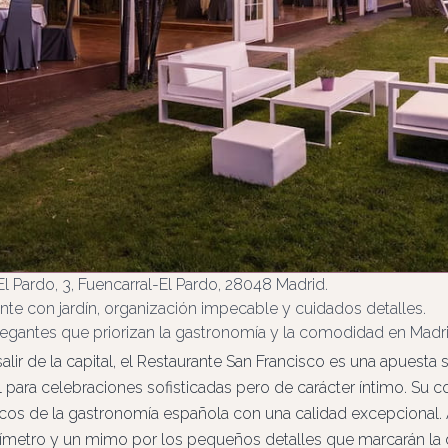
El Pardo, 3, Fuencarral-El Pardo, 28048 Madrid.
nte con jardín, organización impecable y cuidados detalles.
egantes que priorizan la gastronomía y la comodidad en Madrid
alir de la capital, el Restaurante San Francisco es una apuesta 
l para celebraciones sofisticadas pero de carácter íntimo. Su c
ípicos de la gastronomía española con una calidad excepciona
ímetro y un mimo por los pequeños detalles que marcarán la di