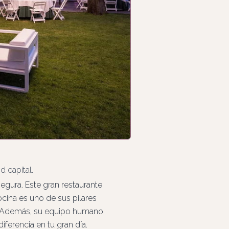
 capital.
segura. Este gran restaurante
ocina es uno de sus pilares
l. Además, su equipo humano
ferencia en tu gran día.