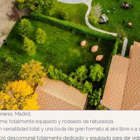
nares, Madrid.
me, totalmente equipado y rodeado de naturaleza.
versatilidad total y una boda de gran formato al aire libre o a 
acio descomunal totalmente dedicado y equipado para dar vid