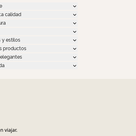
e
ta calidad
ura
 y estilos
s productos
elegantes
da
 viajar.