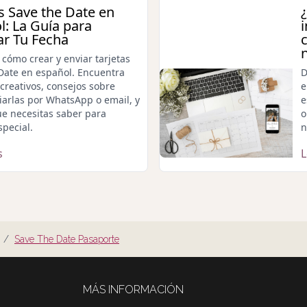
as Save the Date en
l: La Guía para
r Tu Fecha
cómo crear y enviar tarjetas
Date en español. Encuentra
D
creativos, consejos sobre
e
arlas por WhatsApp o email, y
e
ue necesitas saber para
o
special.
n
s
/
Save The Date Pasaporte
MÁS INFORMACIÓN