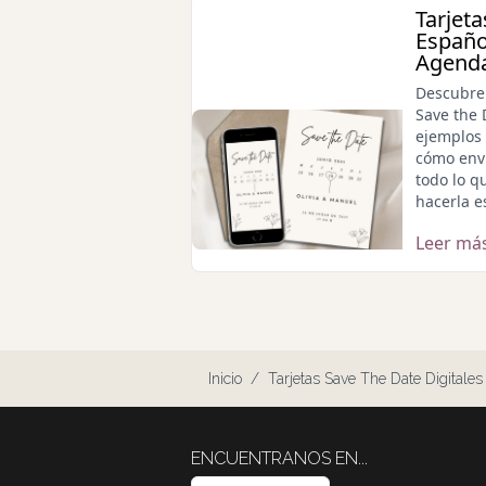
Tarjet
Españo
Agenda
Descubre 
Save the 
ejemplos 
cómo envi
todo lo q
hacerla e
Leer má
Inicio
/
Tarjetas Save The Date Digitales
ENCUENTRANOS EN...