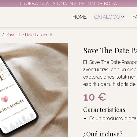
PRUEBA GRATIS UNA INVITACIÓN DE BODA
HOME
CATÁLOGO
F
/
Save The Date Pasaporte
Save The Date P
El 'Save The Date Pasapor
aventureras, con un dise
exploraciones, totalment
espíritu de tu historia de
10 €
Características
Es un producto digita
¿Qué incluye?