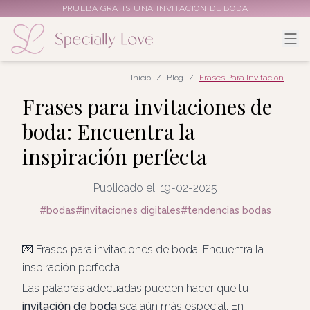
PRUEBA GRATIS UNA INVITACIÓN DE BODA
Inicio
/
Blog
/
Frases Para Invitaciones De Boda: Encuentra La Inspiración Perfecta
Frases para invitaciones de
boda: Encuentra la
inspiración perfecta
Publicado el
19-02-2025
#
bodas
#
invitaciones digitales
#
tendencias bodas
💌 Frases para invitaciones de boda: Encuentra la
inspiración perfecta
Las palabras adecuadas pueden hacer que tu
invitación de boda
sea aún más especial. En