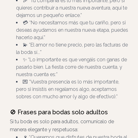
🎉
Tu compañía es lo más importante
, pero si
quieres contribuir a nuestra nueva aventura, aquí te
dejamos un pequeño enlace.
💳
No necesitamos más que tu cariño, pero si
deseas ayudarnos en nuestra nueva etapa, puedes
hacerlo aquí.
💫
El amor no tiene precio, pero las facturas de
la boda sí...
✨
Lo importante es que vengáis con ganas de
pasarlo bien. La fiesta corre de nuestra cuenta, y
nuestra cuenta es:
💌
Vuestra presencia es lo más importante,
pero si insistís en regalarnos algo, aceptamos
sobres con mucho amor (y algo de efectivo).
🚫 Frases para bodas solo adultos
Si tu boda es solo para adultos, comunícalo de
manera elegante y respetuosa:
🍷
Queremos que disfrutes de nuestra boda al